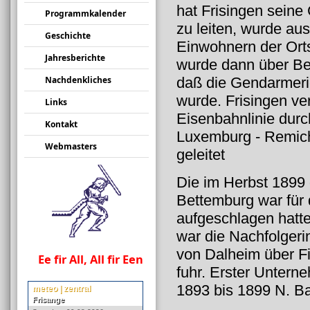
hat Frisingen seine
Programmkalender
zu leiten, wurde au
Geschichte
Einwohnern der Orts
Jahresberichte
wurde dann über Bet
daß die Gendarmerie
Nachdenkliches
wurde. Frisingen ve
Links
Eisenbahnlinie dur
Kontakt
Luxemburg - Remich,
Webmasters
geleitet
Die im Herbst 1899
Bettemburg war für 
aufgeschlagen hatte
war die Nachfolgeri
von Dalheim über Fi
Ee fir All, All fir Een
fuhr. Erster Unter
1893 bis 1899 N. B
meteo | zentral
Frisange