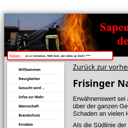
News :
 Memberen fir eis ze verstärken. Mell dech, mir zielen op dech!! ***
Zurück zur vorhe
Willkommen
Neuigkeiten
Frisinger N
Gesucht wird ...
Infos zur Wehr
Erwähnenswert sei 
über der ganzen Ge
Mannschaft
Schaden an vielen 
Brandschutz
Als die Südlinie der
Einsätze