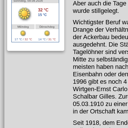
Sonndeg, 09.08.2026
Aber auch die Tage
wurde stillgelegt.
32 °C
15 °C
Wichtigster Beruf w
Méindeg
Dënschdeg
Drange der Verhältn
der Ackerbau bedeut
17 °C
/
32 °C
14 °C
/
31 °C
ausgedehnt. Die St
Tagelöhner sind ver
Mitte zu selbständ
meisten haben nach
Eisenbahn oder den
1996 gibt es noch 4 
Wirtgen-Ernst Carlo
Schalbar Gilles. Zu
05.03.1910 zu einer
in der Ortschaft kam
Seit 1918, dem Ende